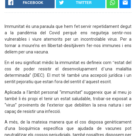
FACEBOOK
TWITTER
Immunitat és una paraula que hem fet servir repetidament degut
a la pandèmia del Covid perquè ens neguiteja sentir-nos
vulnerables i viure atemorits per un incontrolable virus. Per a
tornar a moure’ns en llibertat-desitjàvem fer-nos immunes i ens
delíem per una vacuna.
En el seu significat mèdic la immunitat es defineix com
estat del
“
cos de poder resistir el desenvolupament d
una malaltia
’
determinada” (DIEC). El mot té també una accepció jurídica i un
sentit pejoratiu que estan fora del sentit d
aquest escrit.
’
Aplicada a l’àmbit personal “immunitat” suggereix que al meu jo
també li és propi el tenir un estat saludable, trobar-se exposat a
“virus” provinents de l’exterior que debiliten la seva natura i ser
capaç de resistir una infecció.
A més, de la mateixa manera que el cos disposa genèticament
d’una bioquímica específica que ajudada de vacunes pot
neutralitzar els cossos perjudicials, també nosaltres disposem per