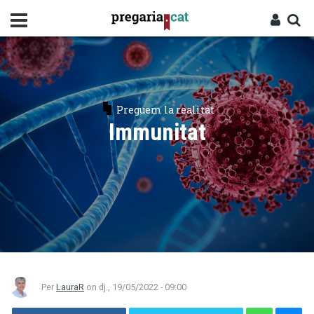
Vés
al
contingut
Cercador
Entra
Preguem la realitat
Immunitat
Per
LauraR
on
dj., 19/05/2022 - 09:00