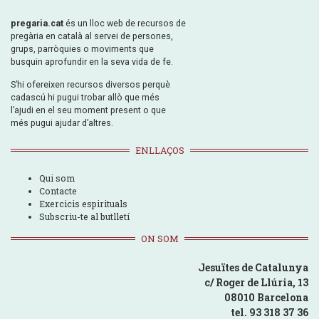
pregaria.cat
és un lloc web de recursos de
pregària en català al servei de persones,
grups, parròquies o moviments que
busquin aprofundir en la seva vida de fe.
S’hi ofereixen recursos diversos perquè
cadascú hi pugui trobar allò que més
l’ajudi en el seu moment present o que
més pugui ajudar d’altres.
ENLLAÇOS
Qui som
Contacte
Exercicis espirituals
Subscriu-te al butlletí
ON SOM
Jesuïtes de Catalunya
c/ Roger de Llúria, 13
08010 Barcelona
tel. 93 318 37 36