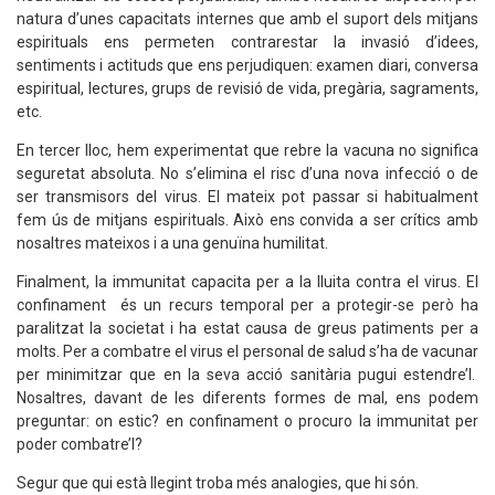
natura d’unes capacitats internes que amb el suport dels mitjans
espirituals ens permeten contrarestar la invasió d’idees,
sentiments i actituds que ens perjudiquen: examen diari, conversa
espiritual, lectures, grups de revisió de vida, pregària, sagraments,
etc.
En tercer lloc, hem experimentat que rebre la vacuna no significa
seguretat absoluta. No s’elimina el risc d’una nova infecció o de
ser transmisors del virus. El mateix pot passar si habitualment
fem ús de mitjans espirituals. Això ens convida a ser crítics amb
nosaltres mateixos i a una genuïna humilitat.
Finalment, la immunitat capacita per a la lluita contra el virus. El
confinament és un recurs temporal per a protegir-se però ha
paralitzat la societat i ha estat causa de greus patiments per a
molts. Per a combatre el virus el personal de salud s’ha de vacunar
per minimitzar que en la seva acció sanitària pugui estendre’l.
Nosaltres, davant de les diferents formes de mal, ens podem
preguntar: on estic? en confinament o procuro la immunitat per
poder combatre’l?
Segur que qui està llegint troba més analogies, que hi són.