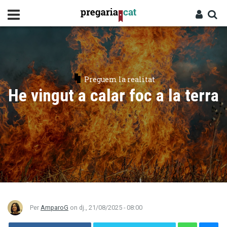
Vés
al
contingut
Cercador
Entra
Preguem la realitat
He vingut a calar foc a la terra
Per
AmparoG
on
dj., 21/08/2025 - 08:00