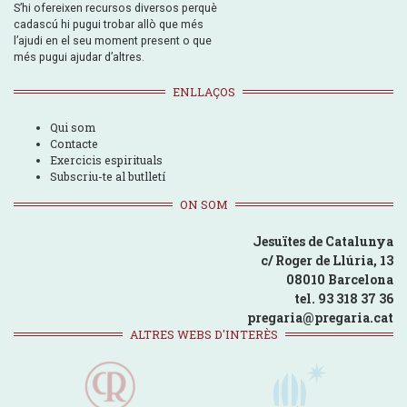
S’hi ofereixen recursos diversos perquè
cadascú hi pugui trobar allò que més
l’ajudi en el seu moment present o que
més pugui ajudar d’altres.
ENLLAÇOS
Qui som
Contacte
Exercicis espirituals
Subscriu-te al butlletí
ON SOM
Jesuïtes de Catalunya
c/ Roger de Llúria, 13
08010 Barcelona
tel. 93 318 37 36
pregaria@pregaria.cat
ALTRES WEBS D'INTERÈS