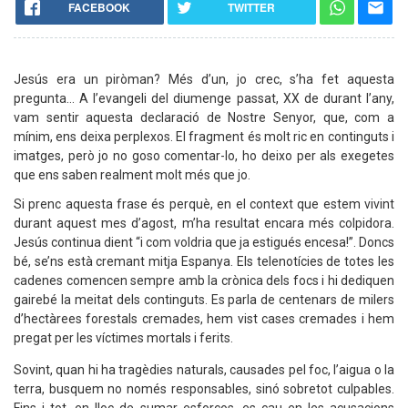
FACEBOOK
TWITTER
Jesús era un piròman? Més d’un, jo crec, s’ha fet aquesta
pregunta… A l’evangeli del diumenge passat, XX de durant l’any,
vam sentir aquesta declaració de Nostre Senyor, que, com a
mínim, ens deixa perplexos. El fragment és molt ric en continguts i
imatges, però jo no goso comentar-lo, ho deixo per als exegetes
que ens saben realment molt més que jo.
Si prenc aquesta frase és perquè, en el context que estem vivint
durant aquest mes d’agost, m’ha resultat encara més colpidora.
Jesús continua dient “i com voldria que ja estigués encesa!”. Doncs
bé, se’ns està cremant mitja Espanya. Els telenotícies de totes les
cadenes comencen sempre amb la crònica dels focs i hi dediquen
gairebé la meitat dels continguts. Es parla de centenars de milers
d’hectàrees forestals cremades, hem vist cases cremades i hem
pregat per les víctimes mortals i ferits.
Sovint, quan hi ha tragèdies naturals, causades pel foc, l’aigua o la
terra, busquem no només responsables, sinó sobretot culpables.