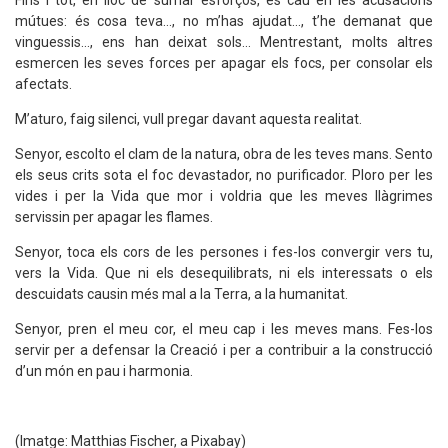
Fins i tot, en lloc de sumar esforços, es cau en les acusacions
mútues: és cosa teva..., no m’has ajudat..., t’he demanat que
vinguessis..., ens han deixat sols... Mentrestant, molts altres
esmercen les seves forces per apagar els focs, per consolar els
afectats.
M’aturo, faig silenci, vull pregar davant aquesta realitat.
Senyor, escolto el clam de la natura, obra de les teves mans. Sento
els seus crits sota el foc devastador, no purificador. Ploro per les
vides i per la Vida que mor i voldria que les meves llàgrimes
servissin per apagar les flames.
Senyor, toca els cors de les persones i fes-los convergir vers tu,
vers la Vida. Que ni els desequilibrats, ni els interessats o els
descuidats causin més mal a la Terra, a la humanitat.
Senyor, pren el meu cor, el meu cap i les meves mans. Fes-los
servir per a defensar la Creació i per a contribuir a la construcció
d’un món en pau i harmonia.
(Imatge: Matthias Fischer, a Pixabay)