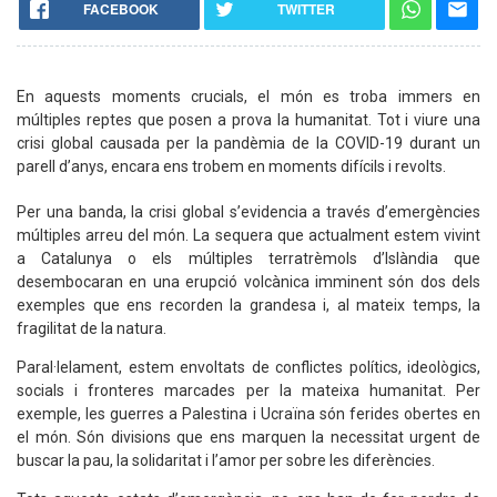
FACEBOOK
TWITTER
En aquests moments crucials, el món es troba immers en
múltiples reptes que posen a prova la humanitat. Tot i viure una
crisi global causada per la pandèmia de la COVID-19 durant un
parell d’anys, encara ens trobem en moments difícils i revolts.
Per una banda, la crisi global s’evidencia a través d’emergències
múltiples arreu del món. La sequera que actualment estem vivint
a Catalunya o els múltiples terratrèmols d’Islàndia que
desembocaran en una erupció volcànica imminent són dos dels
exemples que ens recorden la grandesa i, al mateix temps, la
fragilitat de la natura.
Paral·lelament, estem envoltats de conflictes polítics, ideològics,
socials i fronteres marcades per la mateixa humanitat. Per
exemple, les guerres a Palestina i Ucraïna són ferides obertes en
el món. Són divisions que ens marquen la necessitat urgent de
buscar la pau, la solidaritat i l’amor per sobre les diferències.