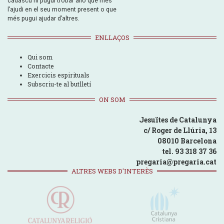
cadascú hi pugui trobar allò que més
l’ajudi en el seu moment present o que
més pugui ajudar d’altres.
ENLLAÇOS
Qui som
Contacte
Exercicis espirituals
Subscriu-te al butlletí
ON SOM
Jesuïtes de Catalunya
c/ Roger de Llúria, 13
08010 Barcelona
tel. 93 318 37 36
pregaria@pregaria.cat
ALTRES WEBS D'INTERÈS