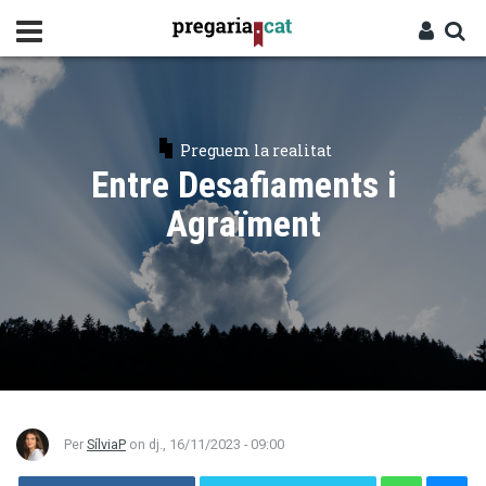
Vés
al
contingut
Cercador
Entra
Preguem la realitat
Entre Desafiaments i
Agraïment
Per
SílviaP
on
dj., 16/11/2023 - 09:00