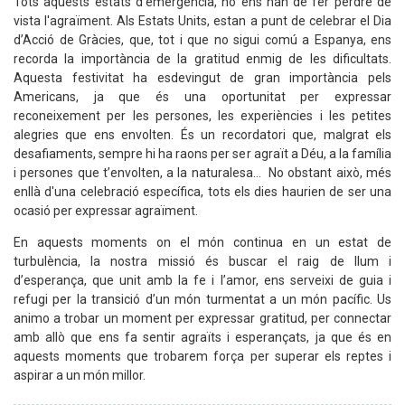
Tots aquests estats d’emergència, no ens han de fer perdre de
vista l'agraïment. Als Estats Units, estan a punt de celebrar el Dia
d’Acció de Gràcies, que, tot i que no sigui comú a Espanya, ens
recorda la importància de la gratitud enmig de les dificultats.
Aquesta festivitat ha esdevingut de gran importància pels
Americans, ja que és una oportunitat per expressar
reconeixement per les persones, les experiències i les petites
alegries que ens envolten. És un recordatori que, malgrat els
desafiaments, sempre hi ha raons per ser agraït a Déu, a la família
i persones que t’envolten, a la naturalesa… No obstant això, més
enllà d'una celebració específica, tots els dies haurien de ser una
ocasió per expressar agraïment.
En aquests moments on el món continua en un estat de
turbulència, la nostra missió és buscar el raig de llum i
d’esperança, que unit amb la fe i l’amor, ens serveixi de guia i
refugi per la transició d’un món turmentat a un món pacífic. Us
animo a trobar un moment per expressar gratitud, per connectar
amb allò que ens fa sentir agraïts i esperançats, ja que és en
aquests moments que trobarem força per superar els reptes i
aspirar a un món millor.