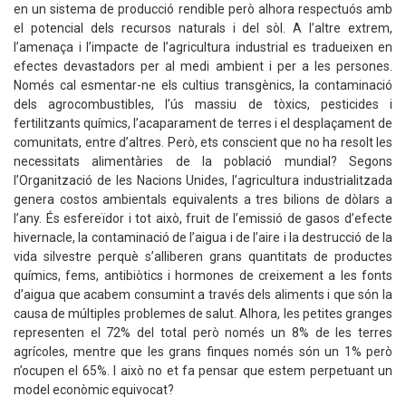
en un sistema de producció rendible però alhora respectuós amb
el potencial dels recursos naturals i del sòl. A l’altre extrem,
l’amenaça i l’impacte de l’agricultura industrial es tradueixen en
efectes devastadors per al medi ambient i per a les persones.
Només cal esmentar-ne els cultius transgènics, la contaminació
dels agrocombustibles, l’ús massiu de tòxics, pesticides i
fertilitzants químics, l’acaparament de terres i el desplaçament de
comunitats, entre d’altres. Però, ets conscient que no ha resolt les
necessitats alimentàries de la població mundial? Segons
l’Organització de les Nacions Unides, l’agricultura industrialitzada
genera costos ambientals equivalents a tres bilions de dòlars a
l’any. És esfereïdor i tot això, fruit de l’emissió de gasos d’efecte
hivernacle, la contaminació de l’aigua i de l’aire i la destrucció de la
vida silvestre perquè s’alliberen grans quantitats de productes
químics, fems, antibiòtics i hormones de creixement a les fonts
d’aigua que acabem consumint a través dels aliments i que són la
causa de múltiples problemes de salut. Alhora, les petites granges
representen el 72% del total però només un 8% de les terres
agrícoles, mentre que les grans finques només són un 1% però
n’ocupen el 65%. I això no et fa pensar que estem perpetuant un
model econòmic equivocat?