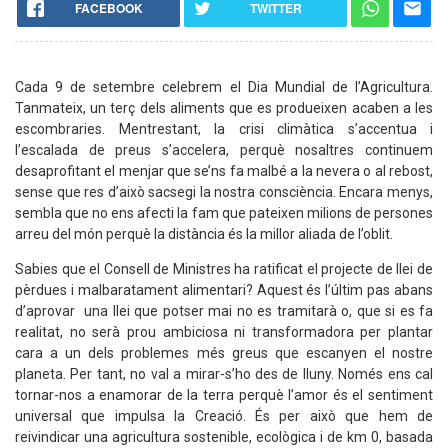
FACEBOOK
TWITTER
Cada 9 de setembre celebrem el Dia Mundial de l’Agricultura.
Tanmateix, un terç dels aliments que es produeixen acaben a les
escombraries. Mentrestant, la crisi climàtica s’accentua i
l’escalada de preus s’accelera, perquè nosaltres continuem
desaprofitant el menjar que se’ns fa malbé a la nevera o al rebost,
sense que res d’això sacsegi la nostra consciència. Encara menys,
sembla que no ens afecti la fam que pateixen milions de persones
arreu del món perquè la distància és la millor aliada de l’oblit.
Sabies que el Consell de Ministres ha ratificat el projecte de llei de
pèrdues i malbaratament alimentari? Aquest és l’últim pas abans
d’aprovar una llei que potser mai no es tramitarà o, que si es fa
realitat, no serà prou ambiciosa ni transformadora per plantar
cara a un dels problemes més greus que escanyen el nostre
planeta. Per tant, no val a mirar-s’ho des de lluny. Només ens cal
tornar-nos a enamorar de la terra perquè l’amor és el sentiment
universal que impulsa la Creació. És per això que hem de
reivindicar una agricultura sostenible, ecològica i de km 0, basada