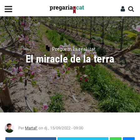
Vés
al
contingut
Cercador
Entra
Preguem la realitat
El miracle de la terra
Per
MartaF
on
dj., 15/09/2022 - 09:00