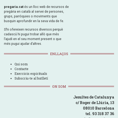
pregaria.cat
és un lloc web de recursos de
pregària en català al servei de persones,
grups, parròquies o moviments que
busquin aprofundir en la seva vida de fe.
S’hi ofereixen recursos diversos perquè
cadascú hi pugui trobar allò que més
l’ajudi en el seu moment present o que
més pugui ajudar d’altres.
ENLLAÇOS
Qui som
Contacte
Exercicis espirituals
Subscriu-te al butlletí
ON SOM
Jesuïtes de Catalunya
c/ Roger de Llúria, 13
08010 Barcelona
tel. 93 318 37 36