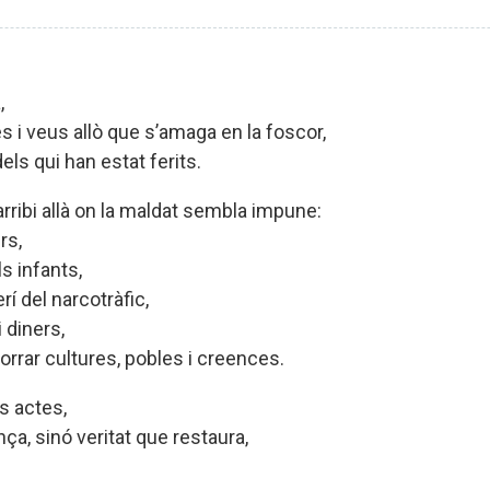
,
 i veus allò que s’amaga en la foscor,
els qui han estat ferits.
rribi allà on la maldat sembla impune:
rs,
s infants,
rí del narcotràfic,
i diners,
orrar cultures, pobles i creences.
s actes,
nça, sinó veritat que restaura,