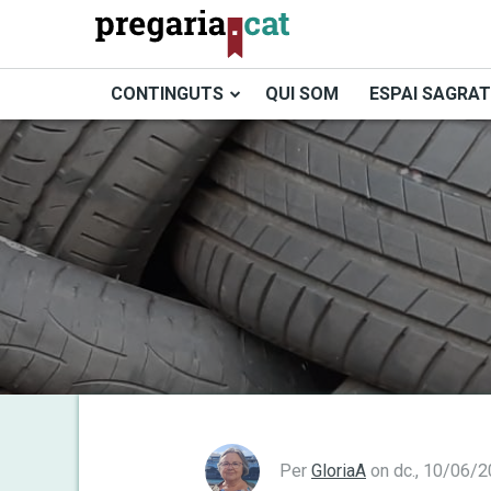
Vés
al
contingut
CONTINGUTS
QUI SOM
ESPAI SAGRAT
Cercador
Per
GloriaA
on
dc., 10/06/2