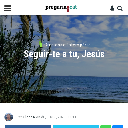
Vés
al
contingut
Cercador
Entra
Oracions d’Intempèrie
Seguir-te a tu, Jesús
Per
GloriaA
on
dt., 13/06/2023 - 00:00