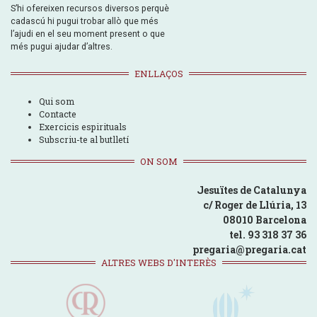
S’hi ofereixen recursos diversos perquè
cadascú hi pugui trobar allò que més
l’ajudi en el seu moment present o que
més pugui ajudar d’altres.
ENLLAÇOS
Qui som
Contacte
Exercicis espirituals
Subscriu-te al butlletí
ON SOM
Jesuïtes de Catalunya
c/ Roger de Llúria, 13
08010 Barcelona
tel. 93 318 37 36
pregaria@pregaria.cat
ALTRES WEBS D'INTERÈS