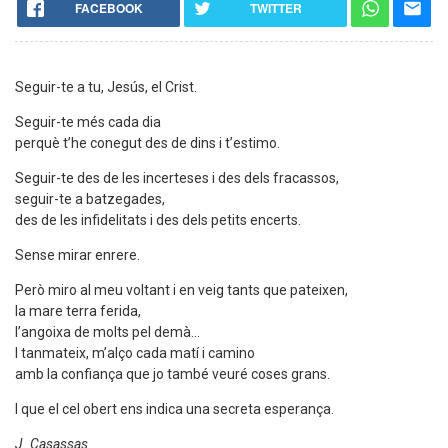
FACEBOOK
TWITTER
Seguir-te a tu, Jesús, el Crist.
Seguir-te més cada dia
perquè t’he conegut des de dins i t’estimo.
Seguir-te des de les incerteses i des dels fracassos,
seguir-te a batzegades,
des de les infidelitats i des dels petits encerts.
Sense mirar enrere.
Però miro al meu voltant i en veig tants que pateixen,
la mare terra ferida,
l’angoixa de molts pel demà...
I tanmateix, m’alço cada matí i camino
amb la confiança que jo també veuré coses grans.
I que el cel obert ens indica una secreta esperança.
J. Casassas