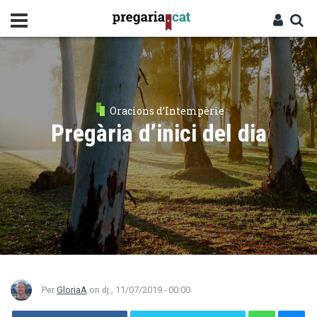
Vés
al
contingut
Cercador
Entra
Oracions d’Intempèrie
Pregària d’inici del dia
Per
GloriaA
on
dj., 11/07/2019 - 00:00