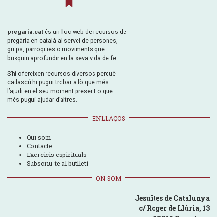
pregaria.cat
és un lloc web de recursos de
pregària en català al servei de persones,
grups, parròquies o moviments que
busquin aprofundir en la seva vida de fe.
S’hi ofereixen recursos diversos perquè
cadascú hi pugui trobar allò que més
l’ajudi en el seu moment present o que
més pugui ajudar d’altres.
ENLLAÇOS
Qui som
Contacte
Exercicis espirituals
Subscriu-te al butlletí
ON SOM
Jesuïtes de Catalunya
c/ Roger de Llúria, 13