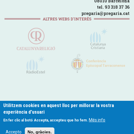
08010 Barcelona
tel. 93 318 37 36
pregaria@pregaria.cat
ALTRES WEBS D'INTERÈS
Utilitzem cookies en aquest lloc per millorar la vostra
experiència d'usuari
pregaria.cat © 2024
Més info
En fer clic al botó Accepta, accepteu que ho fem.
Footer
Política de Privacitat
Politica de Cookies
Avís legal
Contacte
Accepto
No, gràcies.