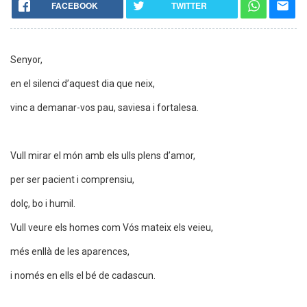
FACEBOOK
TWITTER
Senyor,
en el silenci d’aquest dia que neix,
vinc a demanar-vos pau, saviesa i fortalesa.
Vull mirar el món amb els ulls plens d’amor,
per ser pacient i comprensiu,
dolç, bo i humil.
Vull veure els homes com Vós mateix els veieu,
més enllà de les aparences,
i només en ells el bé de cadascun.