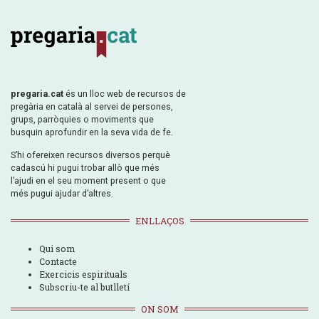
pregaria.cat
és un lloc web de recursos de
pregària en català al servei de persones,
grups, parròquies o moviments que
busquin aprofundir en la seva vida de fe.
S’hi ofereixen recursos diversos perquè
cadascú hi pugui trobar allò que més
l’ajudi en el seu moment present o que
més pugui ajudar d’altres.
ENLLAÇOS
Qui som
Contacte
Exercicis espirituals
Subscriu-te al butlletí
ON SOM