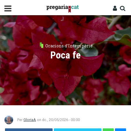
Vés
al
contingut
Cercador
Entra
Oracions d’Intempèrie
Poca fe
Per
GloriaA
on
dc., 20/05/2026 - 00:00