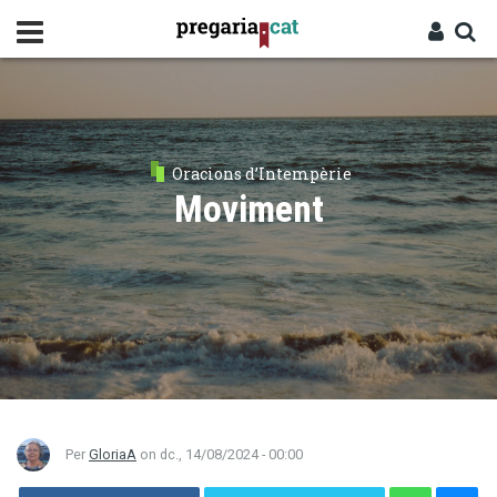
Vés
al
contingut
Cercador
Entra
Oracions d’Intempèrie
Moviment
Per
GloriaA
on
dc., 14/08/2024 - 00:00