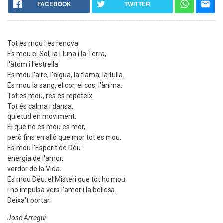
FACEBOOK
TWITTER
Tot es mou i es renova.
Es mou el Sol, la Lluna i la Terra,
l'àtom i l'estrella.
Es mou l'aire, l'aigua, la flama, la fulla.
Es mou la sang, el cor, el cos, l'ànima.
Tot es mou, res es repeteix.
Tot és calma i dansa,
quietud en moviment.
El que no es mou es mor,
però fins en allò que mor tot es mou.
Es mou l'Esperit de Déu
energia de l'amor,
verdor de la Vida.
Es mou Déu, el Misteri que tot ho mou
i ho impulsa vers l'amor i la bellesa.
Deixa't portar.
José Arregui