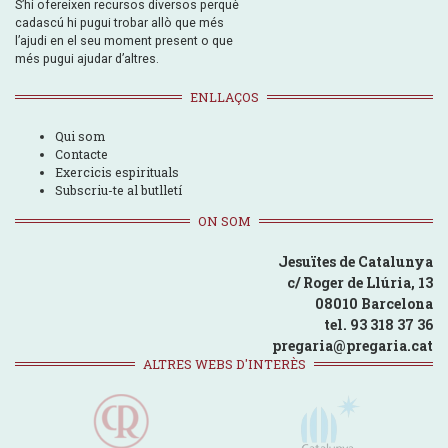
S’hi ofereixen recursos diversos perquè
cadascú hi pugui trobar allò que més
l’ajudi en el seu moment present o que
més pugui ajudar d’altres.
ENLLAÇOS
Qui som
Contacte
Exercicis espirituals
Subscriu-te al butlletí
ON SOM
Jesuïtes de Catalunya
c/ Roger de Llúria, 13
08010 Barcelona
tel. 93 318 37 36
pregaria@pregaria.cat
ALTRES WEBS D'INTERÈS