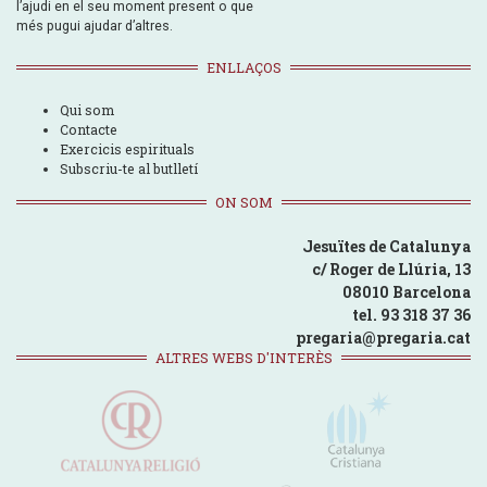
l’ajudi en el seu moment present o que
més pugui ajudar d’altres.
ENLLAÇOS
Qui som
Contacte
Exercicis espirituals
Subscriu-te al butlletí
ON SOM
Jesuïtes de Catalunya
c/ Roger de Llúria, 13
08010 Barcelona
tel. 93 318 37 36
pregaria@pregaria.cat
ALTRES WEBS D'INTERÈS