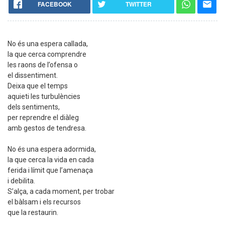
FACEBOOK
TWITTER
No és una espera callada,
la que cerca comprendre
les raons de l’ofensa o
el dissentiment.
Deixa que el temps
aquieti les turbulències
dels sentiments,
per reprendre el diàleg
amb gestos de tendresa.
No és una espera adormida,
la que cerca la vida en cada
ferida i límit que l’amenaça
i debilita.
S’alça, a cada moment, per trobar
el bàlsam i els recursos
que la restaurin.