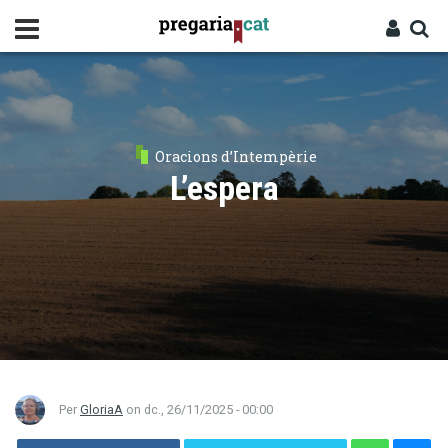
Vés
al
contingut
Cercador
Entra
Oracions d’Intempèrie
L’espera
Per
GloriaA
on
dc., 26/11/2025 - 00:00