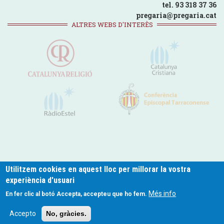
tel. 93 318 37 36
pregaria@pregaria.cat
ALTRES WEBS D'INTERÈS
Utilitzem cookies en aquest lloc per millorar la vostra
experiència d'usuari
pregaria.cat © 2024
Més info
En fer clic al botó Accepta, accepteu que ho fem.
Footer
Política de Privacitat
Politica de Cookies
Avís legal
Contacte
Accepto
No, gràcies.