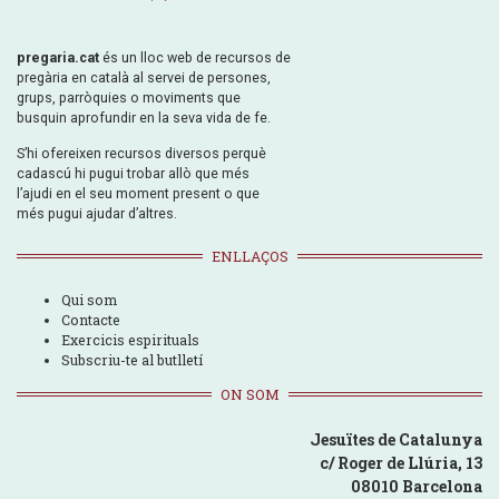
pregaria.cat
és un lloc web de recursos de
pregària en català al servei de persones,
grups, parròquies o moviments que
busquin aprofundir en la seva vida de fe.
S’hi ofereixen recursos diversos perquè
cadascú hi pugui trobar allò que més
l’ajudi en el seu moment present o que
més pugui ajudar d’altres.
ENLLAÇOS
Qui som
Contacte
Exercicis espirituals
Subscriu-te al butlletí
ON SOM
Jesuïtes de Catalunya
c/ Roger de Llúria, 13
08010 Barcelona