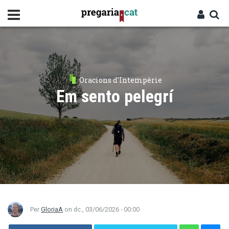
Vés
al
contingut
Cercador
Entra
Oracions d’Intempèrie
Em sento pelegrí
Per
GloriaA
on
dc., 03/06/2026 - 00:00