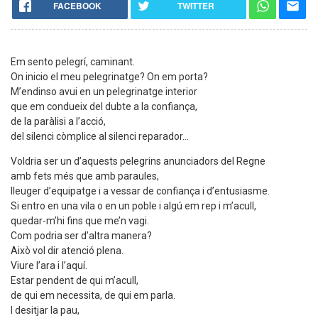
FACEBOOK
TWITTER
Em sento pelegrí, caminant.
On inicio el meu pelegrinatge? On em porta?
M’endinso avui en un pelegrinatge interior
que em condueix del dubte a la confiança,
de la paràlisi a l’acció,
del silenci còmplice al silenci reparador...
Voldria ser un d’aquests pelegrins anunciadors del Regne
amb fets més que amb paraules,
lleuger d’equipatge i a vessar de confiança i d’entusiasme.
Si entro en una vila o en un poble i algú em rep i m’acull,
quedar-m’hi fins que me’n vagi.
Com podria ser d’altra manera?
Això vol dir atenció plena.
Viure l’ara i l’aquí.
Estar pendent de qui m’acull,
de qui em necessita, de qui em parla.
I desitjar la pau,