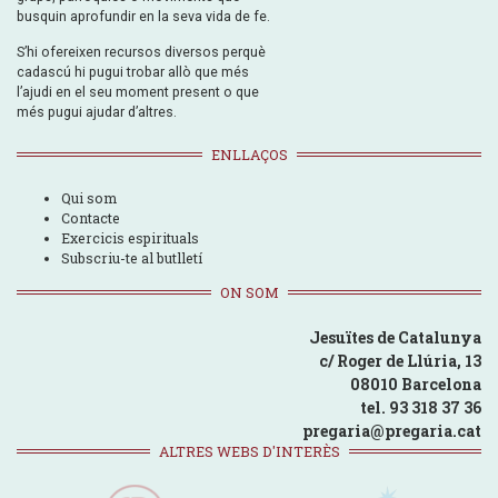
busquin aprofundir en la seva vida de fe.
S’hi ofereixen recursos diversos perquè
cadascú hi pugui trobar allò que més
l’ajudi en el seu moment present o que
més pugui ajudar d’altres.
ENLLAÇOS
Qui som
Contacte
Exercicis espirituals
Subscriu-te al butlletí
ON SOM
Jesuïtes de Catalunya
c/ Roger de Llúria, 13
08010 Barcelona
tel. 93 318 37 36
pregaria@pregaria.cat
ALTRES WEBS D'INTERÈS