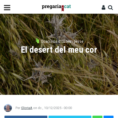
Vés
al
contingut
Cercador
Entra
Oracions d’Intempèrie
El desert del meu cor
Per
GloriaA
on
dc., 10/12/2025 - 00:00