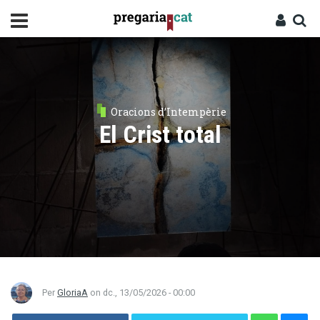
Vés
al
contingut
Cercador
Entra
Oracions d’Intempèrie
El Crist total
Per
GloriaA
on
dc., 13/05/2026 - 00:00