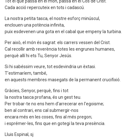
Tot el que passa en el món, passa en el Cos de Crist.
Cada acció repercuteix en tots i cadascú.
La nostra petita tasca, el nostre esforç minúscul,
enclouen una potència infinita,
puix esdevenen una gota en el cabal que empeny la turbina.
Per això, el món és sagrat: els carrers vessen del Crist.
Cal recollir amb reverència totes les engrunes humanes,
perquè allí hi ets Tu, Senyor Jesús.
Si hi sabéssim veure, tot esdevindria un èxtasi.
T’estimaríem, també,
en aquests membres masegats de la permanent crucifixió.
Gràcies, Senyor, perquè, fins i tot
la nostra tasca profana, és un gest teu.
Per trobar-te no ens hem d’arrecerar en l’egoisme;
ben al contrari, ens cal submergir-nos
encara més en les coses, fins al més pregon;
i esprémer-les, fins que en gotegi la teva presència.
Lluis Espinal, sj