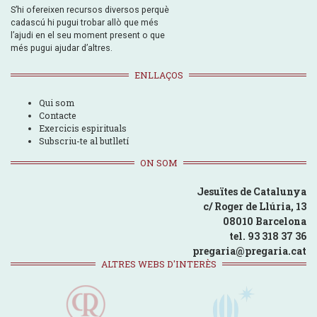
S’hi ofereixen recursos diversos perquè
cadascú hi pugui trobar allò que més
l’ajudi en el seu moment present o que
més pugui ajudar d’altres.
ENLLAÇOS
Qui som
Contacte
Exercicis espirituals
Subscriu-te al butlletí
ON SOM
Jesuïtes de Catalunya
c/ Roger de Llúria, 13
08010 Barcelona
tel. 93 318 37 36
pregaria@pregaria.cat
ALTRES WEBS D'INTERÈS