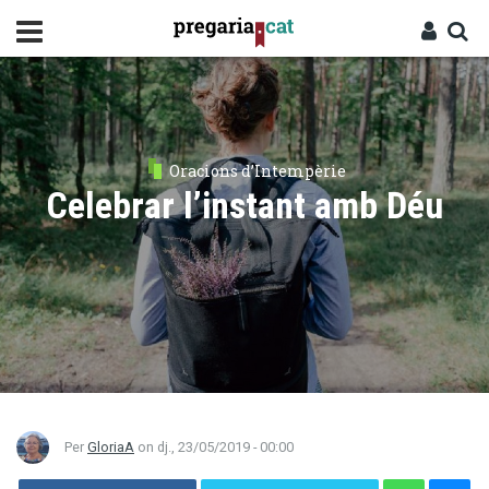
Vés
al
contingut
Cercador
Entra
Oracions d’Intempèrie
Celebrar l’instant amb Déu
Per
GloriaA
on
dj., 23/05/2019 - 00:00