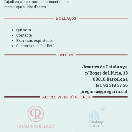
l’ajudi en el seu moment present o que
més pugui ajudar d’altres.
ENLLAÇOS
Qui som
Contacte
Exercicis espirituals
Subscriu-te al butlletí
ON SOM
Jesuïtes de Catalunya
c/ Roger de Llúria, 13
08010 Barcelona
tel. 93 318 37 36
pregaria@pregaria.cat
ALTRES WEBS D'INTERÈS