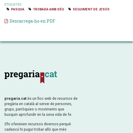
ETIQUETES
PASQUA
TROBADA AMB DÉU
SEGUIMENT DE JESÚS
Descarrega-ho en PDF
pregaria.cat
és un lloc web de recursos de
pregària en català al servei de persones,
grups, parròquies o moviments que
busquin aprofundir en la seva vida de fe.
S’hi ofereixen recursos diversos perquè
cadascú hi pugui trobar allò que més