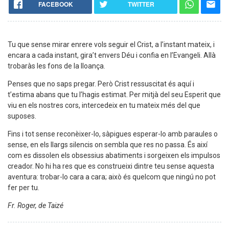
FACEBOOK
TWITTER
Tu que sense mirar enrere vols seguir el Crist, a l’instant mateix, i
encara a cada instant, gira’t envers Déu i confia en l’Evangeli. Allà
trobaràs les fons de la lloança.
Penses que no saps pregar. Però Crist ressuscitat és aquí i
t’estima abans que tu l’hagis estimat. Per mitjà del seu Esperit que
viu en els nostres cors, intercedeix en tu mateix més del que
suposes.
Fins i tot sense reconèixer-lo, sàpigues esperar-lo amb paraules o
sense, en els llargs silencis on sembla que res no passa. És així
com es dissolen els obsessius abatiments i sorgeixen els impulsos
creador. No hi ha res que es construeixi dintre teu sense aquesta
aventura: trobar-lo cara a cara; això és quelcom que ningú no pot
fer per tu.
Fr. Roger, de Taizé