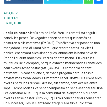
Ac 4,8-12
1 Jn 3,1-2
Jn 10, 11-18
Jesús és pastor
Jesús era de l'ofici. Veu un ramat i tot seguit li
coneix les penes. De vegades tenen pastors que només es
pasturen a ells mateixos (Ez 34.2). En néixer va ser posat en una
menjadora. I ens diu sant Mateu que recorria totes les viles i
pobles, ensenyant a les sinagogues, anunciant la bona nova del
Regne i guarint malalties i xacres de tota mena. En veure les
multituds, se'n compadí, perquè estaven malmenades i abatudes,
com ovelles sense pastor (Mt 9,35-36).
Es compadia de tant
patiment. En conseqüència, demanà pregària perquè fossin
enviats més treballadors. Ell mateix n'escollí dotze i els envià a les
ovelles perdudes d'Israel. Ara bé, ells també, com ovelles entre
llops. També Moisès va sentir compassió en ser avisat del seu final
i va demanar a Déu " que la comunitat del Senyor no sigui com
ovelles sense pastor" (Nm 22,17). Li fou concedit triar i consagrar
un successor, Josuè.
Sant Marc afegeix a la triple iniciativa