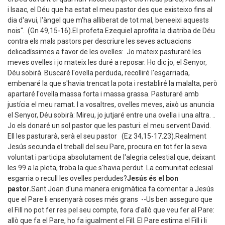
i Isaac, el Déu que ha estat el meu pastor des que existeixo fins al
dia d'avui, l'àngel que m'ha alliberat de tot mal, beneeixi aquests
nois". (Gn 49,15-16).El profeta Ezequiel aprofita la diatriba de Déu
contra els mals pastors per descriure les seves actuacions
delicadíssimes a favor de les ovelles: Jo mateix pasturaré les
meves ovelles i jo mateix les duré a reposar. Ho dic jo, el Senyor,
Déu sobirà. Buscaré l'ovella perduda, recolliré l'esgarriada,
embenaré la que s'havia trencat la pota i restabliré la malalta, però
apartaré l'ovella massa forta i massa grassa. Pasturaré amb
justícia el meu ramat. I a vosaltres, ovelles meves, això us anuncia
el Senyor, Déu sobirà: Mireu, jo jutjaré entre una ovella i una altra. ..
Jo els donaré un sol pastor que les pasturi: el meu servent David.
Ell les pasturarà, serà el seu pastor (Ez 34,15-17.23).Realment
Jesús secunda el treball del seu Pare, procura en tot fer la seva
voluntat i participa absolutament de l'alegria celestial que, deixant
les 99 a la pleta, troba la que s'havia perdut. La comunitat eclesial
esgarria o recull les ovelles perdudes?
Jesús és el bon
pastor.
Sant Joan d'una manera enigmàtica fa comentar a Jesús
que el Pare li ensenyarà coses més grans --Us ben asseguro que
el Fill no pot fer res pel seu compte, fora d'allò que veu fer al Pare:
allò que fa el Pare, ho fa igualment el Fill. El Pare estima el Fill i li