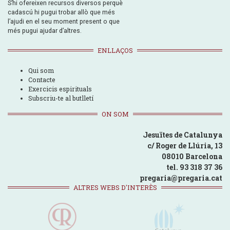
S’hi ofereixen recursos diversos perquè
cadascú hi pugui trobar allò que més
l’ajudi en el seu moment present o que
més pugui ajudar d’altres.
ENLLAÇOS
Qui som
Contacte
Exercicis espirituals
Subscriu-te al butlletí
ON SOM
Jesuïtes de Catalunya
c/ Roger de Llúria, 13
08010 Barcelona
tel. 93 318 37 36
pregaria@pregaria.cat
ALTRES WEBS D'INTERÈS