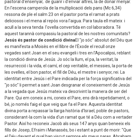
pastoral d'ensenyar, de guarir i d'enviar altres, la de donar menjar.
En l'escena camperola de la multiplicació dels pans (Mc 6,34)
ressona de ple el salm 23 on el pastor porta el ramat a prats
deliciosos i el mena al repòs vora l'aigua. Para taula ell mateix i
acull a la seva tenda l'ovella convertida en col·laboradora. Té
aquest tarannà compassiu la pastoral de les nostres comunitats?
Jesús és pastor de condició divina
El "jo sóc" absolut del Déu que
es manifesta a Moisès en el llibre de l'Èxode el recull onze
vegades sant Joan en el seu evangeli i tres en l'Apocalipsi, reblant
la condició divina de Jesús. Jo sóc la llum, el pa, la veritat, la
resurrecció i la vida, el camí, el cep veritable, el messies, la porta de
les ovelles, el bon pastor, el fill de Déu, el mestre i senyor, rei. La
identitat entre Jesús i el Pare indicada per la força significativa del
"jo sóc" li permet a sant Joan desgranar el coneixement de Jesús
a la vegada que Jesús mateix va descrivint la manera de ser del
Pare. Qui em coneix a mi, coneix el Pare, ens dirà repetidament, o
bé, jo només faig el que veig que fa el Pare. Aquesta identitat
divina porta a repassar la llarga història d'Israel, poble de pastors,
considerant-la com la vida d'un ramat que té a Déu com a vertader
Pastor. Així ho reconeix Jacob als seus 147 anys quan beneeix els
fills de Josep, Efraïm i Manassés, bo i estant a punt de morir: "Que
el Déu davant el qual han viscut sempre els meus pares, Abraham