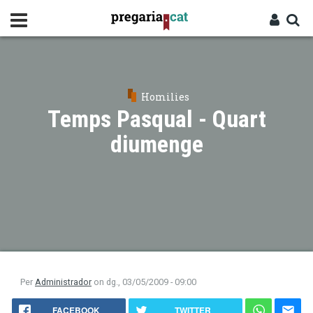
Vés
al
contingut
Cercador
Entra
Homilies
Temps Pasqual - Quart
diumenge
Per
Administrador
on
dg., 03/05/2009 - 09:00
FACEBOOK
TWITTER