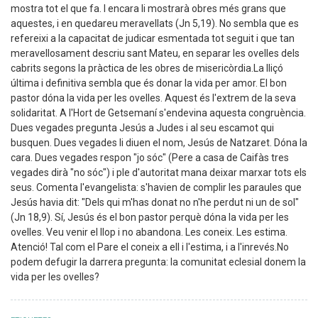
mostra tot el que fa. I encara li mostrarà obres més grans que
aquestes, i en quedareu meravellats (Jn 5,19). No sembla que es
refereixi a la capacitat de judicar esmentada tot seguit i que tan
meravellosament descriu sant Mateu, en separar les ovelles dels
cabrits segons la pràctica de les obres de misericòrdia.La lliçó
última i definitiva sembla que és donar la vida per amor. El bon
pastor dóna la vida per les ovelles. Aquest és l'extrem de la seva
solidaritat. A l'Hort de Getsemaní s'endevina aquesta congruència.
Dues vegades pregunta Jesús a Judes i al seu escamot qui
busquen. Dues vegades li diuen el nom, Jesús de Natzaret. Dóna la
cara. Dues vegades respon "jo sóc" (Pere a casa de Caifàs tres
vegades dirà "no sóc") i ple d'autoritat mana deixar marxar tots els
seus. Comenta l'evangelista: s'havien de complir les paraules que
Jesús havia dit: "Dels qui m'has donat no n'he perdut ni un de sol"
(Jn 18,9). Sí, Jesús és el bon pastor perquè dóna la vida per les
ovelles. Veu venir el llop i no abandona. Les coneix. Les estima.
Atenció! Tal com el Pare el coneix a ell i l'estima, i a l'inrevés.No
podem defugir la darrera pregunta: la comunitat eclesial donem la
vida per les ovelles?