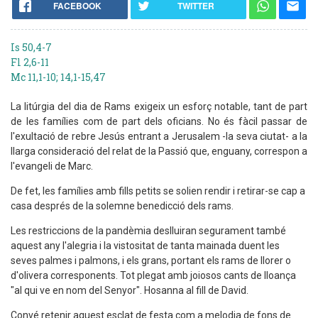
FACEBOOK
TWITTER
Is 50,4-7
Fl 2,6-11
Mc 11,1-10; 14,1-15,47
La litúrgia del dia de Rams exigeix un esforç notable, tant de part
de les famílies com de part dels oficians. No és fàcil passar de
l'exultació de rebre Jesús entrant a Jerusalem -la seva ciutat- a la
llarga consideració del relat de la Passió que, enguany, correspon a
l'evangeli de Marc.
De fet, les famílies amb fills petits se solien rendir i retirar-se cap a
casa després de la solemne benedicció dels rams.
Les restriccions de la pandèmia deslluiran segurament també
aquest any l'alegria i la vistositat de tanta mainada duent les
seves palmes i palmons, i els grans, portant els rams de llorer o
d'olivera corresponents. Tot plegat amb joiosos cants de lloança
"al qui ve en nom del Senyor". Hosanna al fill de David.
Convé retenir aquest esclat de festa com a melodia de fons de