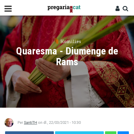
Vés
al
contingut
Cercador
Entra
Homilies
Quaresma - Diumenge de
Rams
Per
SantiTH
on
dl., 22/03/2021 - 10:30