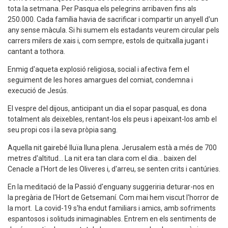
tota la setmana. Per Pasqua els pelegrins arribaven fins als
250.000. Cada família havia de sacrificar i compartir un anyell d'un
any sense màcula. Si hi sumem els estadants veurem circular pels
carrers milers de xais i, com sempre, estols de quitxalla jugant i
cantant a tothora.
Enmig d'aqueta explosió religiosa, social i afectiva fem el
seguiment de les hores amargues del comiat, condemna i
execució de Jesús.
El vespre del dijous, anticipant un dia el sopar pasqual, es dona
totalment als deixebles, rentant-los els peus i apeixant-los amb el
seu propi cos i la seva pròpia sang.
Aquella nit gairebé lluïa lluna plena. Jerusalem està a més de 700
metres d'altitud... La nit era tan clara com el dia... baixen del
Cenacle a l'Hort de les Oliveres i, d'arreu, se senten crits i cantúries.
En la meditació de la Passió d'enguany suggeriria deturar-nos en
la pregària de l'Hort de Getsemaní. Com mai hem viscut l'horror de
la mort. La covid-19 s'ha endut familiars i amics, amb sofriments
espantosos i solituds inimaginables. Entrem en els sentiments de