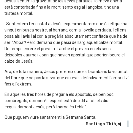
Jesús, sentim la gravetat de les seves paraules: la meva ànima
està contorbada fins a la mort, sento esglai i angoixa, tinc una
tristesa mortal.
Si intentem fer costat a Jesús experimentarem que és ell que ha
vingut en busca nostre, al barranc, com a l'ovella perduda. I ell ens
posa als llavis i al cor la pregària absolutament confiada que ha de
ser: "Abbà"! Però demana que passi de llarg aquell calze mortal.
De temps enrere el preveia. També el preveia en els seus
deixebles Jaume i Joan que havien apostat que podrien beure el
calze de Jesús.
Ara, de tota manera, Jesús prefereix que es faci abans la voluntat
del Pare que no pas la seva: que es reveli definitivament l'amor diví
fins a l'extrem.
En aquelles tres hores de pregària els apòstols, de ben poc
combregats, dormien! L'esperit està decidit a tot, els diu
exquisidament Jesús, però l'home és feble".
Que puguem viure santament la Setmana Santa.
Santiago Thió, sj