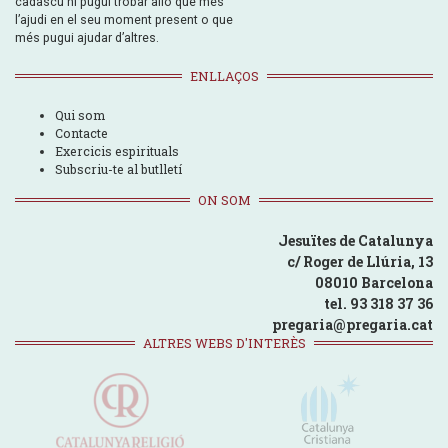
cadascú hi pugui trobar allò que més
l’ajudi en el seu moment present o que
més pugui ajudar d’altres.
ENLLAÇOS
Qui som
Contacte
Exercicis espirituals
Subscriu-te al butlletí
ON SOM
Jesuïtes de Catalunya
c/ Roger de Llúria, 13
08010 Barcelona
tel. 93 318 37 36
pregaria@pregaria.cat
ALTRES WEBS D'INTERÈS