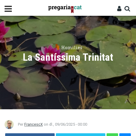
Vés
al
contingut
Cercador
Entra
Homilies
La Santíssima Trinitat
Per
FrancescX
on
dl., 09/06/2025 - 00:00