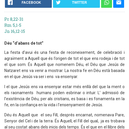
FACEBOOK
TWITTER
Pr 8,22-31
Rm 5,1-5
Jn 16,12-15
Déu “d’abans de tot”
La festa d’avui és una festa de reconeixement, de celebració i
agraïment a Aquell que és l’origen de tot el que ens rodeja i de tot
el que som. És Aquell que nomenem Déu, el Déu que Jesús de
Natzaret ens va venir a mostrar. La nostra fe en Déu està basada
en el que Jesús va ser i ens va ensenyar.
I el que Jesús ens va ensenyar estar més enllà del que la ment o
els raonaments humans poden esbrinar o intuir. L’ admissió de
l’existència de Déu, per als cristians, es basa i es fonamenta en la
fe, en la confiança en la vida i l’ensenyament de Jesús.
Déu és Aquell que el seu Fill, després encarnat, nomenava Pare,
Senyor del Cel i de la terra. És Aquell, el Fill del qual, ja es trobava
al seu costat abans dels inicis dels temps. És el que en el llibre dels