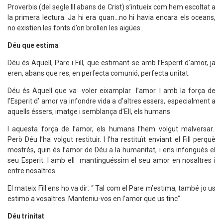
Proverbis (del segle III abans de Crist) s’intueix com hem escoltat a
la primera lectura. Ja hi era quan...no hi havia encara els oceans,
no existien les fonts d’on brollen les aigües...
Déu que estima
Déu és Aquell, Pare i Fill, que estimant-se amb l’Esperit d’amor, ja
eren, abans que res, en perfecta comunió, perfecta unitat.
Déu és Aquell que va voler eixamplar l’amor. I amb la força de
l’Esperit d’ amor va infondre vida a d’altres essers, especialment a
aquells éssers, imatge i semblança d’Ell, els humans.
I aquesta força de l’amor, els humans l’hem volgut malversar.
Però Déu l’ha volgut restituir. I l’ha restituït enviant el Fill perquè
mostrés, quin és l’amor de Déu a la humanitat, i ens infongués el
seu Esperit. I amb ell mantinguéssim el seu amor en nosaltres i
entre nosaltres.
El mateix Fill ens ho va dir: “ Tal com el Pare m’estima, també jo us
estimo a vosaltres. Manteniu-vos en l’amor que us tinc”.
Déu trinitat