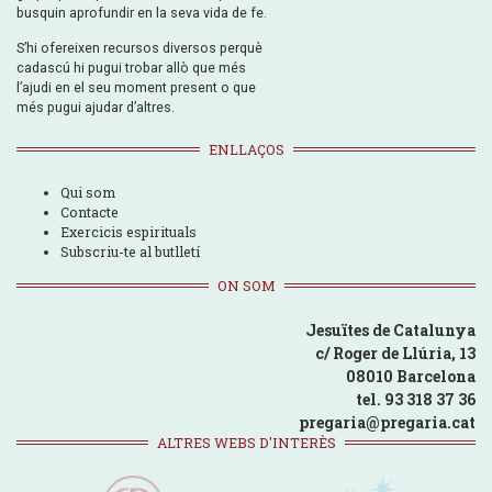
busquin aprofundir en la seva vida de fe.
S’hi ofereixen recursos diversos perquè
cadascú hi pugui trobar allò que més
l’ajudi en el seu moment present o que
més pugui ajudar d’altres.
ENLLAÇOS
Qui som
Contacte
Exercicis espirituals
Subscriu-te al butlletí
ON SOM
Jesuïtes de Catalunya
c/ Roger de Llúria, 13
08010 Barcelona
tel. 93 318 37 36
pregaria@pregaria.cat
ALTRES WEBS D'INTERÈS