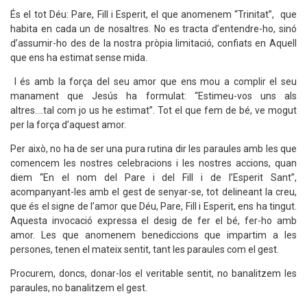
És el tot Déu: Pare, Fill i Esperit, el que anomenem “Trinitat”, que
habita en cada un de nosaltres. No es tracta d’entendre-ho, sinó
d’assumir-ho des de la nostra pròpia limitació, confiats en Aquell
que ens ha estimat sense mida.
I és amb la força del seu amor que ens mou a complir el seu
manament que Jesús ha formulat: “Estimeu-vos uns als
altres....tal com jo us he estimat”. Tot el que fem de bé, ve mogut
per la força d’aquest amor.
Per això, no ha de ser una pura rutina dir les paraules amb les que
comencem les nostres celebracions i les nostres accions, quan
diem “En el nom del Pare i del Fill i de l’Esperit Sant”,
acompanyant-les amb el gest de senyar-se, tot delineant la creu,
que és el signe de l’amor que Déu, Pare, Fill i Esperit, ens ha tingut.
Aquesta invocació expressa el desig de fer el bé, fer-ho amb
amor. Les que anomenem benediccions que impartim a les
persones, tenen el mateix sentit, tant les paraules com el gest.
Procurem, doncs, donar-los el veritable sentit, no banalitzem les
paraules, no banalitzem el gest.