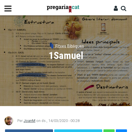
Vés
al
contingut
Cercador
Entra
Fitxes Bíbliques
1Samuel
Per
JoanM
on
ds., 14/03/2020 - 00:28