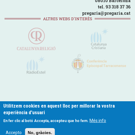
08010 Barcelona
tel. 93 318 37 36
pregaria@pregaria.cat
ALTRES WEBS D'INTERÈS
Utilitzem cookies en aquest lloc per millorar la vostra
experiència d'usuari
pregaria.cat © 2024
Més info
En fer clic al botó Accepta, accepteu que ho fem.
Footer
Política de Privacitat
Politica de Cookies
Avís legal
Contacte
Accepto
No, gràcies.