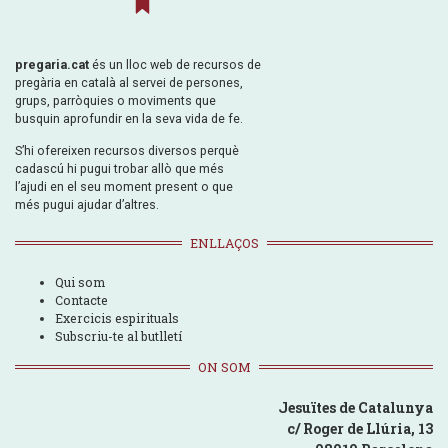
pregaria.cat
és un lloc web de recursos de
pregària en català al servei de persones,
grups, parròquies o moviments que
busquin aprofundir en la seva vida de fe.
S’hi ofereixen recursos diversos perquè
cadascú hi pugui trobar allò que més
l’ajudi en el seu moment present o que
més pugui ajudar d’altres.
ENLLAÇOS
Qui som
Contacte
Exercicis espirituals
Subscriu-te al butlletí
ON SOM
Jesuïtes de Catalunya
c/ Roger de Llúria, 13