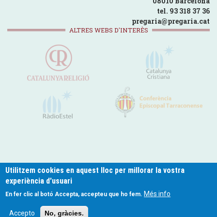
08010 Barcelona
tel. 93 318 37 36
pregaria@pregaria.cat
ALTRES WEBS D'INTERÈS
Utilitzem cookies en aquest lloc per millorar la vostra
experiència d'usuari
pregaria.cat © 2024
Més info
En fer clic al botó Accepta, accepteu que ho fem.
Footer
Política de Privacitat
Politica de Cookies
Avís legal
Contacte
Accepto
No, gràcies.