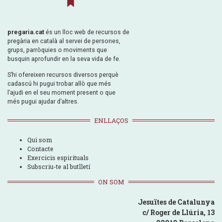
pregaria.cat
és un lloc web de recursos de
pregària en català al servei de persones,
grups, parròquies o moviments que
busquin aprofundir en la seva vida de fe.
S’hi ofereixen recursos diversos perquè
cadascú hi pugui trobar allò que més
l’ajudi en el seu moment present o que
més pugui ajudar d’altres.
ENLLAÇOS
Qui som
Contacte
Exercicis espirituals
Subscriu-te al butlletí
ON SOM
Jesuïtes de Catalunya
c/ Roger de Llúria, 13