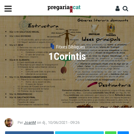
Vés
al
contingut
Cercador
Entra
Fitxes Bíbliques
1Corintis
Per
JoanM
on
dj., 10/06/2021 - 09:26