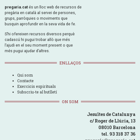
pregaria.cat
és un lloc web de recursos de
pregària en català al servei de persones,
grups, parròquies o moviments que
busquin aprofundir en la seva vida de fe.
S’hi ofereixen recursos diversos perquè
cadascú hi pugui trobar allò que més
l’ajudi en el seu moment present o que
més pugui ajudar d’altres.
ENLLAÇOS
Qui som
Contacte
Exercicis espirituals
Subscriu-te al butlletí
ON SOM
Jesuïtes de Catalunya
c/ Roger de Llúria, 13
08010 Barcelona
tel. 93 318 37 36