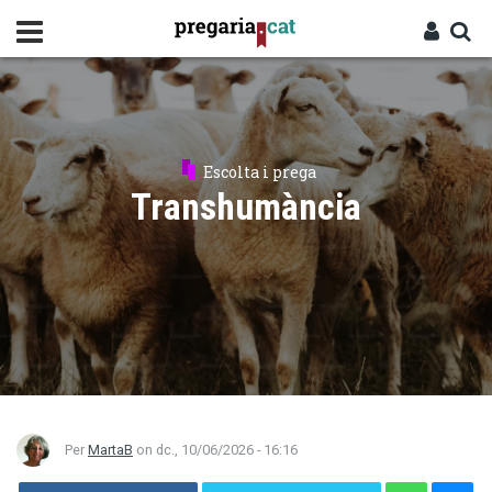
Vés
al
contingut
Cercador
Entra
Escolta i prega
Transhumància
Per
MartaB
on
dc., 10/06/2026 - 16:16