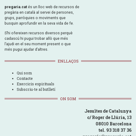
pregaria.cat
és un lloc web de recursos de
pregària en català al servei de persones,
grups, parròquies o moviments que
busquin aprofundir en la seva vida de fe.
S’hi ofereixen recursos diversos perquè
cadascú hi pugui trobar allò que més
l’ajudi en el seu moment present o que
més pugui ajudar d’altres.
ENLLAÇOS
Qui som
Contacte
Exercicis espirituals
Subscriu-te al butlletí
ON SOM
Jesuïtes de Catalunya
c/ Roger de Llúria, 13
08010 Barcelona
tel. 93 318 37 36