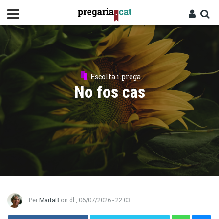
Vés
al
contingut
Cercador
Entra
Escolta i prega
No fos cas
Per
MartaB
on
dl., 06/07/2026 - 22:03