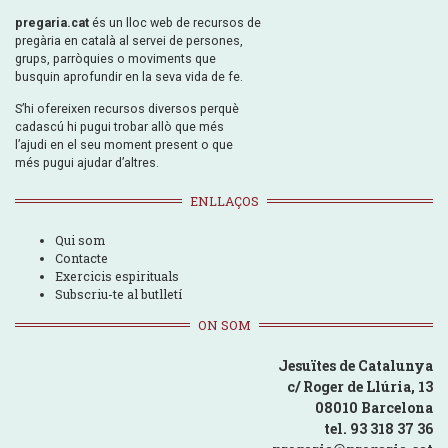
pregaria.cat
és un lloc web de recursos de
pregària en català al servei de persones,
grups, parròquies o moviments que
busquin aprofundir en la seva vida de fe.
S’hi ofereixen recursos diversos perquè
cadascú hi pugui trobar allò que més
l’ajudi en el seu moment present o que
més pugui ajudar d’altres.
ENLLAÇOS
Qui som
Contacte
Exercicis espirituals
Subscriu-te al butlletí
ON SOM
Jesuïtes de Catalunya
c/ Roger de Llúria, 13
08010 Barcelona
tel. 93 318 37 36