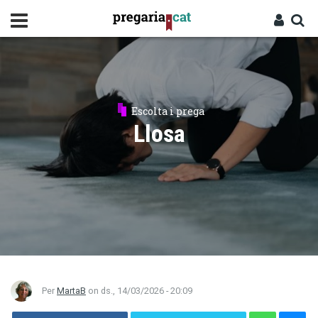
Vés
al
contingut
Cercador
Entra
Escolta i prega
Llosa
Per
MartaB
on
ds., 14/03/2026 - 20:09