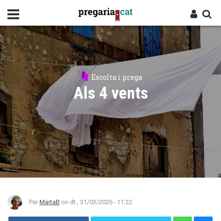
Vés
al
contingut
Cercador
Entra
Escolta i prega
Als 4 vents
Per
MartaB
on
dt., 31/03/2026 - 11:22