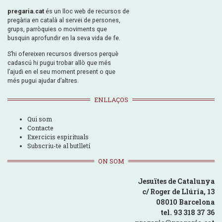
pregaria.cat
és un lloc web de recursos de
pregària en català al servei de persones,
grups, parròquies o moviments que
busquin aprofundir en la seva vida de fe.
S’hi ofereixen recursos diversos perquè
cadascú hi pugui trobar allò que més
l’ajudi en el seu moment present o que
més pugui ajudar d’altres.
ENLLAÇOS
Qui som
Contacte
Exercicis espirituals
Subscriu-te al butlletí
ON SOM
Jesuïtes de Catalunya
c/ Roger de Llúria, 13
08010 Barcelona
tel. 93 318 37 36