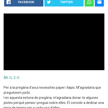
FACEBOOK
TWITTER
Mt 11, 2-11
Per a la pregària d’avui necessites paper i llapis. M’agradaria que
preguéssim junts.
I en aquesta estona de pregària, m’agradaria donar-te algunes
pistes perquè pensis i preguis sobre elles. Et convido a dedicar una
mica de temps per a cada una d’elles....