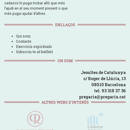
cadascú hi pugui trobar allò que més
l’ajudi en el seu moment present o que
més pugui ajudar d’altres.
ENLLAÇOS
Qui som
Contacte
Exercicis espirituals
Subscriu-te al butlletí
ON SOM
Jesuïtes de Catalunya
c/ Roger de Llúria, 13
08010 Barcelona
tel. 93 318 37 36
pregaria@pregaria.cat
ALTRES WEBS D'INTERÈS