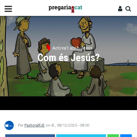
Vés
al
contingut
Cercador
Entra
Activa't amb Jesús
Com és Jesús?
Per
PastoralFJE
on
dl., 08/12/2025 - 08:00