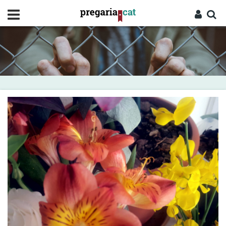
Vés
al
contingut
Cercador
Entra