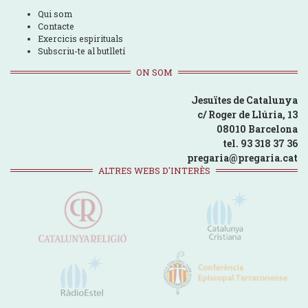
Qui som
Contacte
Exercicis espirituals
Subscriu-te al butlletí
ON SOM
Jesuïtes de Catalunya
c/ Roger de Llúria, 13
08010 Barcelona
tel. 93 318 37 36
pregaria@pregaria.cat
ALTRES WEBS D'INTERÈS