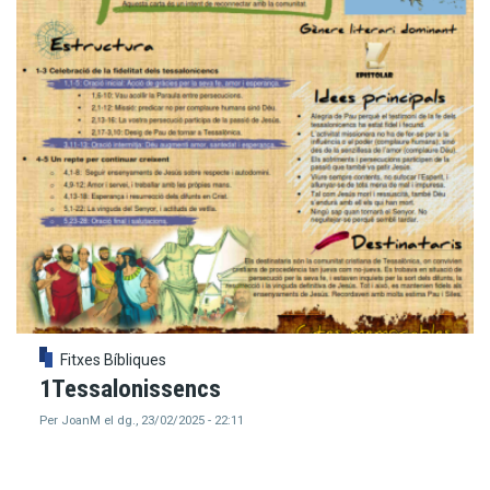
Fitxes Bíbliques
1Tessalonissencs
Per
JoanM
el
dg., 23/02/2025 - 22:11