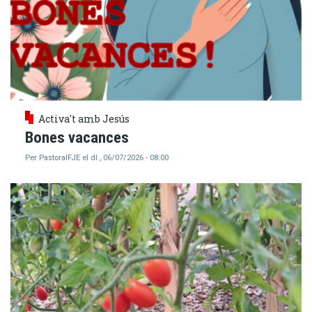
Activa't amb Jesús
Bones vacances
Per
PastoralFJE
el
dl., 06/07/2026 - 08:00