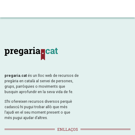
pregaria.cat
és un lloc web de recursos de
pregària en català al servei de persones,
grups, parròquies o moviments que
busquin aprofundir en la seva vida de fe.
S’hi ofereixen recursos diversos perquè
cadascú hi pugui trobar allò que més
l’ajudi en el seu moment present o que
més pugui ajudar d’altres.
ENLLAÇOS