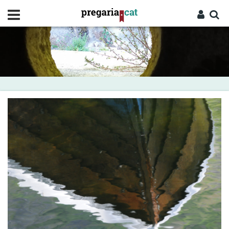
Vés
al
contingut
Cercador
Entra