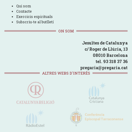
Qui som
Contacte
Exercicis espirituals
Subscriu-te al butlletí
ON SOM
Jesuïtes de Catalunya
c/ Roger de Llúria, 13
08010 Barcelona
tel. 93 318 37 36
pregaria@pregaria.cat
ALTRES WEBS D'INTERÈS