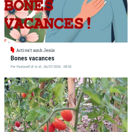
Activa't amb Jesús
Bones vacances
Per
PastoralFJE
el
dl., 06/07/2026 - 08:00