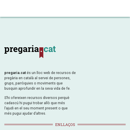
pregaria.cat
és un lloc web de recursos de
pregària en català al servei de persones,
grups, parròquies o moviments que
busquin aprofundir en la seva vida de fe.
S’hi ofereixen recursos diversos perquè
cadascú hi pugui trobar allò que més
l’ajudi en el seu moment present o que
més pugui ajudar d’altres.
ENLLAÇOS