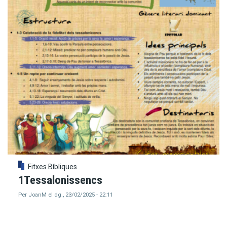
Fitxes Bíbliques
1Tessalonissencs
Per
JoanM
el
dg., 23/02/2025 - 22:11